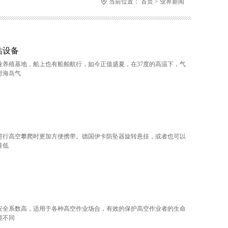
当前位置：
首页
>
业界新闻
站设备
养殖基地，船上也有船舶航行，如今正值盛夏，在37度的高温下，气
对海岛气
进行高空攀爬时更加方便携带。德国伊卡防坠器旋转悬挂，或者也可以
挂低
安全系数高，适用于各种高空作业场合，有效的保护高空作业者的生命
境不同