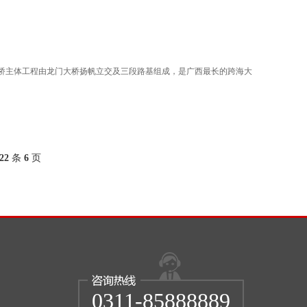
大桥主体工程由龙门大桥扬帆立交及三段路基组成，是广西最长的跨海大
22
条
6
页
0311-85888889