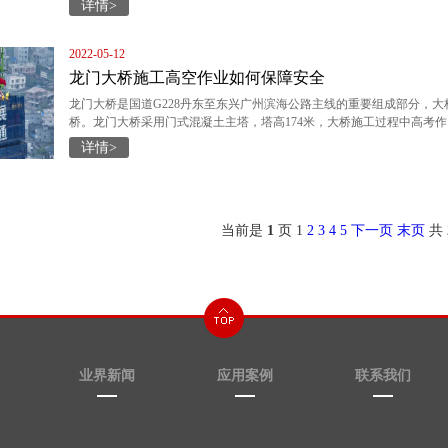
详情>
2022-05-12
龙门大桥施工高空作业如何保障安全
龙门大桥是国道G228丹东至东兴广州滨海公路主线的重要组成部分，
桥。龙门大桥采用门式混凝土主塔，塔高174米，大桥施工过程中高考作
详情>
当前是
1
页
1
2
3
4
5
下一页
末页
共
业界新闻
应用案例
联系我们